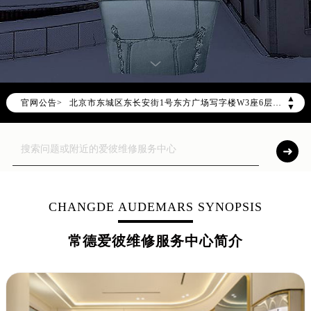
2026年7月爱彼中国区售后服务网络优化升级公告
2026年7月爱彼全国官方售后客户服务热线：400-880-2162
爱彼官方全国统一服务热线400-880-2162，服务覆盖中国大陆、香港、澳门、台湾全部区域（非大陆需加拨“+86”）
2026年7月爱彼售后服务中心最新网点地址：
▲
北京市东城区东长安街1号东方广场写字楼W3座6层602室（需提前预约）
官网公告>
▼
北京市朝阳区建国门外大街甲6号华熙国际中心写字楼D座11层1102室（需提前预约）
天津市和平区赤峰道136号天津国际金融中心写字楼26层2603室（需提前预约）
上海市徐汇区虹桥路3号港汇中心写字楼2座37层3705室（需提前预约）
上海市黄浦区南京东路299号宏伊国际广场写字楼8层806室（需提前预约）
南京市秦淮区中山南路1号（新街口）南京中心写字楼22层C1-1室（需提前预约）
CHANGDE AUDEMARS SYNOPSIS
常州市新北区龙锦路1590号现代传媒中心写字楼5号楼10层1008室（需提前预约）
徐州市鼓楼区淮海东路29号苏宁广场IFC国际金融中心写字楼35层3508室（需提前预约）
常德爱彼维修服务中心简介
扬州市邗江区国展路29号星耀天地写字楼1号楼18层1803室（需提前预约）
盐城市盐都区世纪大道5号盐城金融城写字楼1号楼16层1604室（需提前预约）
泰州市海陵区永定东路399号置地商务中心东塔写字楼（华润万象城）17层1706室（需提前预约）