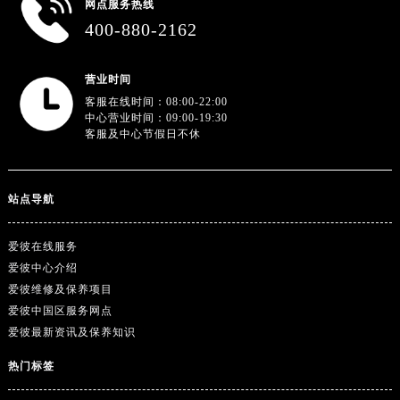
广东省韶关市武江区芙蓉新区与老城中心交汇处爱彼售后服务中心（需提前预约）
网点服务热线
400-880-2162
广东省深圳市罗湖区深南东路5001号华润大厦17层1701室爱彼售后服务中心（需提前预约）
广东省阳江市江城区东风一路爱彼售后服务中心（需提前预约）
广东省云浮市云城区金山路爱彼售后服务中心（需提前预约）
营业时间
客服在线时间：08:00-22:00
广东省湛江市赤坎区观海北路爱彼售后服务中心（需提前预约）
中心营业时间：09:00-19:30
广东省肇庆市端州区信安大道与砚都大道交汇处爱彼售后服务中心（需提前预约）
客服及中心节假日不休
广西壮族自治区百色市右江区中山二路爱彼售后服务中心（需提前预约）
广西壮族自治区北海市海城区北京路爱彼售后服务中心（需提前预约）
站点导航
广西壮族自治区崇左市江州区石景林街道友谊大道与丽川路交汇处爱彼售后服务中心（需提前预约）
广西壮族自治区防城港市港口区金花茶大道爱彼售后服务中心（需提前预约）
爱彼在线服务
广西壮族自治区贵港市港北区港城街道布山大道与仙衣路交叉口爱彼售后服务中心（需提前预约）
爱彼中心介绍
广西壮族自治区桂林市秀峰区红岭路爱彼售后服务中心（需提前预约）
爱彼维修及保养项目
广西壮族自治区河池市金城江区金城江街道朝阳路爱彼售后服务中心（需提前预约）
爱彼中国区服务网点
广西壮族自治区贺州市八步区城东街道灵峰南路爱彼售后服务中心（需提前预约）
爱彼最新资讯及保养知识
广西壮族自治区来宾市兴宾区桂中大道爱彼售后服务中心（需提前预约）
热门标签
广西壮族自治区柳州市城中区中山中路爱彼售后服务中心（需提前预约）