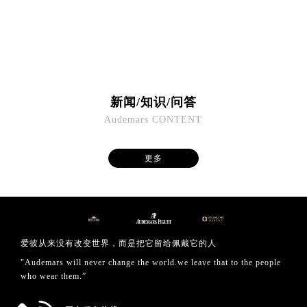
澳门省路氹城市金光大道爱彼售后服务中心（需提前预约）
澳门特别行政区望德堂区塔石广场爱彼售后服务中心（需提前预约）
福建省福州市鼓楼区五四路128-1号恒力城写字楼15层03室爱彼售后服务中心（需提前预约）
福建省厦门市思明区湖滨东路95号万象城华润大厦B座11层1104室爱彼售后服务中心（需提前预约）
广东省潮州市潮安区新风路与潮汕路交汇处爱彼售后服务中心（需提前预约）
广东省广州市天河区天河路230号万菱汇国际中心A塔7层704室爱彼售后服务中心（需提前预约）
新闻/知识/问答
广东省广州市越秀区环市东路371-375号世界贸易中心大厦南塔15层1507室爱彼售后服务中心（需提前预约）
Audemars CONTENT
广东省河源市源城区越王大道爱彼售后服务中心（需提前预约）
广东省惠州市惠城区江北文昌一路7号华贸大厦1座30层3005室爱彼售后服务中心（需提前预约）
更多
广东省江门市蓬江区广场西路爱彼售后服务中心（需提前预约）
广东省揭阳市榕城进贤门步行街爱彼售后服务中心（需提前预约）
广东省茂名市电白区水东街道迎宾大道爱彼售后服务中心（需提前预约）
广东省梅州市梅江区金燕大道爱彼售后服务中心（需提前预约）
爱彼从来没有改变世界，而是把它留给佩戴它的人
广东省清远市清城区湖西路爱彼售后服务中心（需提前预约）
"Audemars will never change the world.we leave that to the people
广东省汕头市龙湖区长平路爱彼售后服务中心（需提前预约）
who wear them.”
广东省汕尾市城区香洲街道园林社区翠园街爱彼售后服务中心（需提前预约）