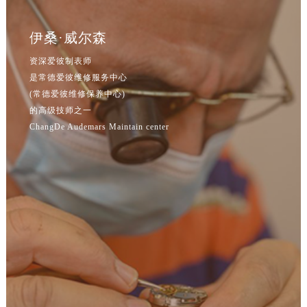
吉林省通化市东昌区环通乡江南大街爱彼售后服务中心（需提前预约）
吉林省延边市延吉市解放路爱彼售后服务中心（需提前预约）
伊桑·威尔森
辽宁省鞍山市铁东区站前街爱彼售后服务中心（需提前预约）
辽宁省本溪市平山区胜利路爱彼售后服务中心（需提前预约）
资深爱彼制表师
是常德爱彼维修服务中心
辽宁省朝阳市双塔区新华路爱彼售后服务中心（需提前预约）
(常德爱彼维修保养中心)
辽宁省丹东市振兴区七经街爱彼售后服务中心（需提前预约）
的高级技师之一
辽宁省抚顺市新抚区东一路爱彼售后服务中心（需提前预约）
ChangDe Audemars Maintain center
辽宁省阜新市海州区解放大街爱彼售后服务中心（需提前预约）
辽宁省葫芦岛市连山区中央路爱彼售后服务中心（需提前预约）
辽宁省锦州市古塔区中央大街爱彼售后服务中心（需提前预约）
辽宁省辽阳市白塔区新运大街爱彼售后服务中心（需提前预约）
辽宁省盘锦市兴隆台区石油大街爱彼售后服务中心（需提前预约）
辽宁省铁岭市银州区南马路爱彼售后服务中心（需提前预约）
辽宁省营口市站前区市府路与渤海大街交叉口爱彼售后服务中心（需提前预约）
辽宁省沈阳市沈河区中街路137号亨得利名表维修授权店1楼爱彼售后服务中心（需提前预约）
辽宁省沈阳市沈河区中街路83号亨得利名表维修授权店1楼爱彼售后服务中心（需提前预约）