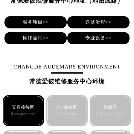
常德爱彼维修服务中心地址（地图线路）
泉州市丰泽区宝洲路729号浦西万达中心写字楼A座7楼709室（需提前预约）
青岛市南区山东路6号华润大厦B座22层04室（需提前预约）
烟台市芝罘区胜利路139号万达金融中心A座907室（需提前预约）
服务项目>>
送修流程>>
长春市朝阳区西安大路727号中银大厦A座(旺进大厦)18层09室（需提前预约）
贵阳市南明区都司高架桥路33号亨特国际金融中心14楼14D（需提前预约）
检修流程>>
专业设备>>
昆明市盘龙区北京路928号同德昆明广场写字楼10层06室（需提前预约）
石家庄市长安区中山东路39号勒泰中心写字楼B座13层07室（需提前预约）
西安市碑林区南关正街88号华侨城长安国际中心E座6楼10室（需提前预约）
CHANGDE AUDEMARS ENVIRONMENT
海口市龙华区金贸东路5号海口华润大厦B座17层1707室（需提前预约）
唐山市路南区新华东道100号万达广场写字楼A座10层1002室（需提前预约）
常德爱彼维修服务中心环境
台州市椒江区东海大道1800号腾达中心东1幢20楼2002室（需提前预约）
内蒙古自治区呼和浩特市玉泉区大学西街70号华润万象城写字楼（鄂尔多斯大厦）23层2326室（需提前预约）
甘肃省兰州市七里河区西津西路16号兰州中心写字楼21层2102室（需提前预约）
宾客接待区
VIP服务区
客服区
重庆市解放碑渝中区民权路28号英利国际金融中心写字楼20层01室（需提前预约）
Reception area
VIP service
Customer service
黑龙江省大庆市萨尔图区会战大街爱彼售后服务中心（需提前预约）
黑龙江省鹤岗市向阳区红军路爱彼售后服务中心（需提前预约）