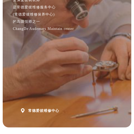
江苏省淮安市清江浦区淮海北路爱彼售后服务中心（需提前预约）
是常德爱彼维修服务中心
江苏省连云港市海州区通灌北路爱彼售后服务中心（需提前预约）
(常德爱彼维修保养中心)
江苏省南京市秦淮区中山南路1号南京中心22层22-C1-C3室爱彼售后服务中心（需提前预约）
的高级技师之一
江苏省宿迁市宿城区西湖路爱彼售后服务中心（需提前预约）
ChangDe Audemars Maintain center
江苏省泰州市海陵区永定东路399号置地商务中心东塔（华润万象城）17层1706室爱彼售后服务中心（需提前预约）
江苏省徐州市鼓楼区淮海东路29号苏宁广场IFC国际金融中心35层3508室爱彼售后服务中心（需提前预约）
江苏省盐城市盐都区世纪大道5号盐城金融城写字楼1号楼16层1604室爱彼售后服务中心（需提前预约）
江苏省扬州市邗江区国展路29号星耀天地写字楼1号楼18层1803室爱彼售后服务中心（需提前预约）
江苏省镇江市京口区中山东路爱彼售后服务中心（需提前预约）
江西省抚州市临川区赣东大道爱彼售后服务中心（需提前预约）
江西省赣州市章贡区文清路爱彼售后服务中心（需提前预约）
江西省吉安市吉州区井冈山大道爱彼售后服务中心（需提前预约）
江西省景德镇市珠山区珠山中路爱彼售后服务中心（需提前预约）

江西省九江市浔阳区浔阳路爱彼售后服务中心（需提前预约）
常德爱彼维修中心
江西省南昌市红谷滩新区红谷中大道998号绿地双子塔（中央广场）A1座办公楼14层1407室爱彼售后服务中心（需提前预约）
江西省萍乡市安源区萍安北大道与康庄路交叉口爱彼售后服务中心（需提前预约）