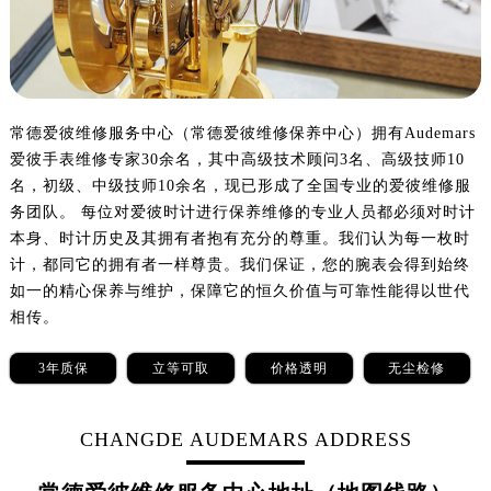
郑州市二七区铭功路10号华润大厦写字楼29层2905室（需提前预约）
太原市迎泽区解放路15号亨得利名表服务中心（品牌授权店）3层整层（需提前预约）
沈阳市沈河区中街路137号亨得利名表服务中心（品牌授权店）1层整层（需提前预约）
沈阳市沈河区中街路83号亨得利名表服务中心（品牌授权店）1层整层（需提前预约）
乌鲁木齐市天山区红山路26号时代广场（CCMALL）C座17层17-B（需提前预约）
常德爱彼维修服务中心（常德爱彼维修保养中心）拥有Audemars
温州市鹿城区锦绣路1067号置信广场10层1015室（需提前预约）
爱彼手表维修专家30余名，其中高级技术顾问3名、高级技师10
名，初级、中级技师10余名，现已形成了全国专业的爱彼维修服
哈尔滨市道里区友谊西路600号富力中心T2座写字楼29层03室（需提前预约）
务团队。 每位对爱彼时计进行保养维修的专业人员都必须对时计
大连市中山区人民路15号国际金融大厦7层G室（需提前预约）
本身、时计历史及其拥有者抱有充分的尊重。我们认为每一枚时
佛山市禅城区季华五路57号万科金融中心C座12层1205室（需提前预约）
计，都同它的拥有者一样尊贵。我们保证，您的腕表会得到始终
东莞市东城街道鸿福东路1号民盈国贸中心T1写字楼9层907室（需提前预约）
如一的精心保养与维护，保障它的恒久价值与可靠性能得以世代
无锡市梁溪区人民中路139号恒隆广场写字楼1座11层1104室（需提前预约）
相传。
南通市崇川区工农路57号圆融广场写字楼16层1603室（需提前预约）
3年质保
立等可取
价格透明
无尘检修
苏州市苏州工业园区星港街199号苏州中心办公楼C座22层08室（需提前预约）
武汉市江汉区解放大道686号世界贸易大厦38层09室（需提前预约）
南宁市青秀区金湖路59号地王大厦12楼1224室（需提前预约）
CHANGDE AUDEMARS ADDRESS
合肥市蜀山区潜山路111号万象城华润大厦B座12楼03室（需提前预约）