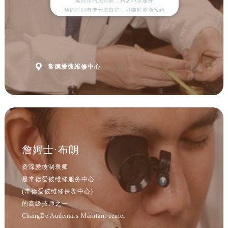
提前预约免排队，到店即享服务
山西省晋中市榆次区顺城街爱彼售后服务中心（需提前预约）
预约时间有变无需取消，可随时重新预约
山西省临汾市尧都区解放路爱彼售后服务中心（需提前预约）
山西省吕梁市离石区永宁中路与建设街交叉口爱彼售后服务中心（需提前预约）
山西省朔州市朔城区怡西路与鄯阳西街交汇处爱彼售后服务中心（需提前预约）
山西省忻州市忻府区和平东街与七一南路交叉口爱彼售后服务中心（需提前预约）

常德爱彼维修中心
山西省阳泉市郊区平阳东街与新城大道交叉口爱彼售后服务中心（需提前预约）
山西省运城市盐湖区河东街爱彼售后服务中心（需提前预约）
山西省长治市潞州区英雄中路爱彼售后服务中心（需提前预约）
山西省太原市迎泽区迎泽街道解放路15号亨得利名表维修授权店3楼爱彼售后服务中心（需提前预约）
天津市和平区赤峰道136号天津国际金融中心26层2603室爱彼售后服务中心（需提前预约）
安徽省安庆市迎江区人民路爱彼售后服务中心（需提前预约）
詹姆士·布朗
安徽省蚌埠市蚌山区淮河路爱彼售后服务中心（需提前预约）
资深爱彼制表师
安徽省亳州市谯城区魏武大道爱彼售后服务中心（需提前预约）
是常德爱彼维修服务中心
安徽省池州市贵池区长江路爱彼售后服务中心（需提前预约）
(常德爱彼维修保养中心)
安徽省滁州市琅琊区南谯北路爱彼售后服务中心（需提前预约）
的高级技师之一
ChangDe Audemars Maintain center
安徽省阜阳市颍州区颍州北路爱彼售后服务中心（需提前预约）