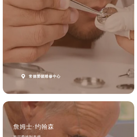
安徽省淮北市相山区淮海路爱彼售后服务中心（需提前预约）
安徽省淮南市田家庵区国庆中路爱彼售后服务中心（需提前预约）
安徽省黄山市屯溪区黄山西路爱彼售后服务中心（需提前预约）
安徽省六安市金安区解放中路爱彼售后服务中心（需提前预约）
安徽省马鞍山市雨山区湖南西路爱彼售后服务中心（需提前预约）
安徽省宿州市埇桥区人民中路爱彼售后服务中心（需提前预约）
安徽省铜陵市铜官区石城大道爱彼售后服务中心（需提前预约）
安徽省芜湖市镜湖区中山路步行街爱彼售后服务中心（需提前预约）
安徽省宣城市宣州区叠嶂西路爱彼售后服务中心（需提前预约）

常德爱彼维修中心
福建省龙岩市新罗区九一南路爱彼售后服务中心（需提前预约）
福建省南平市建阳区人民西路爱彼售后服务中心（需提前预约）
福建省宁德市蕉城区天湖东路爱彼售后服务中心（需提前预约）
福建省莆田市城厢区霞林街道荔华东大道爱彼售后服务中心（需提前预约）
福建省三明市三元区东乾二路爱彼售后服务中心（需提前预约）
福建省漳州市龙文区步港路爱彼售后服务中心（需提前预约）
詹姆士·约翰森
江苏省常州市新北区龙锦路1590号现代传媒中心5号楼10层1008室爱彼售后服务中心（需提前预约）
资深爱彼制表师