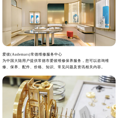
宁波市江北区大闸南路500号来福士广场办公楼20层2009室（需提前预约）
杭州市上城区钱江路1366号华润大厦写字楼A座5层503-5室（需提前预约）
金华市金东区东市南街777号金华万达广场写字楼4号楼22层2209室（需提前预约）
绍兴市越城区胜利东路379号世茂天际中心写字楼8层805室（需提前预约）
嘉兴市南湖区广益路705号嘉兴世界贸易中心写字楼A座13层1304室（需提前预约）
南昌市红谷滩新区红谷中大道998号绿地双子塔（中央广场）A1座办公楼14层07室（需提前预约）
济南市历下区经十路11111号华润中心写字楼（万象城）15层1508室（需提前预约）
广州市天河区天河路230号万菱汇国际中心写字楼A塔7层704室（需提前预约）
爱彼(Audemars)常德维修服务中心
广州市越秀区环市东路371-375号世界贸易中心大厦南塔写字楼15层07室（需提前预约）
为中国大陆用户提供常德市爱彼维修保养服务，您可以咨询维
修、保养、配件、价格、知识、常见问题及资讯相关内容。
深圳市罗湖区深南东路5001号华润大厦写字楼17层1701室（需提前预约）
惠州市惠城区江北文昌一路7号华贸大厦写字楼1座30层05室（需提前预约）
厦门市思明区湖滨东路95号华润大厦写字楼B座11层1104室（需提前预约）
福州市鼓楼区五四路128-1号恒力城写字楼15层03室（需提前预约）
成都市锦江区人民东路6号SAC东原中心写字楼24层2406B室（需提前预约）
重庆市江北区观音桥步行街2号融恒时代广场写字楼9层902室（需提前预约）
长沙市芙蓉区定王台街道建湘路393号世茂环球金融中心写字楼（芙蓉广场）10层13室（需提前预约）