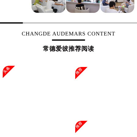
上海市黄浦区南京东路299号宏伊国际广场写字楼8层806室爱彼售后服务中心（需提前预约）
上海市徐汇区虹桥路3号港汇中心2座37层3705室爱彼售后服务中心（需提前预约）
浙江省杭州市上城区钱江路1366号华润大厦A座5层503-5室爱彼售后服务中心（需提前预约）
浙江省湖州市吴兴区劳动路爱彼售后服务中心（需提前预约）
CHANGDE AUDEMARS CONTENT
浙江省嘉兴市南湖区广益路705号嘉兴世界贸易中心A座13层1304室爱彼售后服务中心（需提前预约）
浙江省金华市金东区东市南街777号金华万达广场4号楼22楼2209室爱彼售后服务中心（需提前预约）
常德爱彼推荐阅读
浙江省丽水市莲都区解放街爱彼售后服务中心（需提前预约）
浙江省宁波市江北区大闸南路500号来福士广场办公楼20层2009室爱彼售后服务中心（需提前预约）
头条
推荐
浙江省衢州市柯城区上街爱彼售后服务中心（需提前预约）
浙江省绍兴市越城区胜利东路379号世茂天际中心写字楼8层805室爱彼售后服务中心（需提前预约）
浙江省舟山市定海区解放东路爱彼售后服务中心（需提前预约）
澳门特别行政区大堂区议事亭前地（新马路）爱彼售后服务中心（需提前预约）
澳门特别行政区风顺堂区南湾大马路爱彼售后服务中心（需提前预约）
澳门特别行政区花地玛堂区关闸广场爱彼售后服务中心（需提前预约）
澳门特别行政区花王堂区大三巴商圈爱彼售后服务中心（需提前预约）
推荐
澳门特别行政区嘉模堂区官也街爱彼售后服务中心（需提前预约）