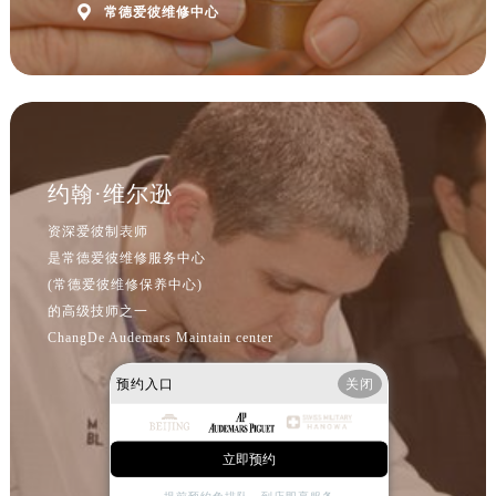
北京市朝阳区建国门外大街甲6号华熙国际中心D座11层1102室爱彼售后服务中心（需提前预约）

常德爱彼维修中心
北京市东城区东长安街1号王府井东方广场W3座6层602室爱彼售后服务中心（需提前预约）
河北省保定市竞秀区朝阳北大街北国先天下爱彼售后服务中心（需提前预约）
内蒙古自治区阿拉善盟市左旗土尔扈特大街爱彼售后服务中心（需提前预约）
内蒙古自治区巴彦淖尔市临河区新华街爱彼售后服务中心（需提前预约）
内蒙古自治区包头市青山区幸福路甲3号王府井百货名表维修爱彼售后服务中心（需提前预约）
约翰·维尔逊
内蒙古自治区赤峰市红山区哈达街爱彼售后服务中心（需提前预约）
内蒙古自治区鄂尔多斯市东胜区伊金霍洛街爱彼售后服务中心（需提前预约）
资深爱彼制表师
内蒙古自治区呼伦贝尔市海拉尔区中央街爱彼售后服务中心（需提前预约）
是常德爱彼维修服务中心
内蒙古自治区通辽市科尔沁区明仁大街爱彼售后服务中心（需提前预约）
(常德爱彼维修保养中心)
的高级技师之一
内蒙古自治区乌海市海勃湾区人民南路爱彼售后服务中心（需提前预约）
ChangDe Audemars Maintain center
内蒙古自治区乌兰察布市集宁区恩和大街爱彼售后服务中心（需提前预约）
内蒙古自治区锡林郭勒盟市锡林浩特市光明街与额尔敦路交叉口爱彼售后服务中心（需提前预约）
预约入口
关闭
内蒙古自治区兴安盟市乌兰浩特市兴安大街爱彼售后服务中心（需提前预约）
山西省大同市平城区迎宾街爱彼售后服务中心（需提前预约）
立即预约
山西省晋城市城区黄华街爱彼售后服务中心（需提前预约）