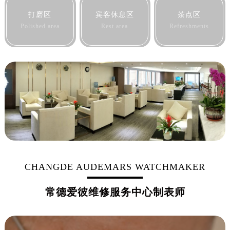
黑龙江省黑河市爱辉区中央街爱彼售后服务中心（需提前预约）
打磨区
宾客休息区
茶点区
黑龙江省鸡西市鸡冠区红军路爱彼售后服务中心（需提前预约）
Polished area
Rest area
Refreshments
黑龙江省佳木斯市向阳区长安路爱彼售后服务中心（需提前预约）
黑龙江省牡丹江市东安区太平路爱彼售后服务中心（需提前预约）
黑龙江省七台河市桃山区大同街爱彼售后服务中心（需提前预约）
黑龙江省齐齐哈尔市龙沙区龙华路爱彼售后服务中心（需提前预约）
黑龙江省双鸭山市尖山区新兴大街爱彼售后服务中心（需提前预约）
黑龙江省绥化市北林区新华街与康庄路交叉口爱彼售后服务中心（需提前预约）
黑龙江省伊春市伊美区通河路爱彼售后服务中心（需提前预约）
吉林省白城市洮北区明仁南街爱彼售后服务中心（需提前预约）
吉林省白山市浑江区浑江大街爱彼售后服务中心（需提前预约）
吉林省吉林市船营区河南街爱彼售后服务中心（需提前预约）
CHANGDE AUDEMARS WATCHMAKER
吉林省辽源市龙山区人民大街爱彼售后服务中心（需提前预约）
吉林省梅河口市新华街道梅河大街爱彼售后服务中心（需提前预约）
常德爱彼维修服务中心制表师
吉林省四平市铁东区紫气大路与南九经街交汇处爱彼售后服务中心（需提前预约）
吉林省松原市宁江区五环大街爱彼售后服务中心（需提前预约）