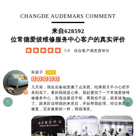
江西省上饶市信州区滨江西路爱彼售后服务中心（需提前预约）
江西省新余市渝水区北湖西路爱彼售后服务中心（需提前预约）
CHANGDE AUDEMARS COMMENT
江西省宜春市袁州区中山中路爱彼售后服务中心（需提前预约）
江西省鹰潭市月湖区胜利东路爱彼售后服务中心（需提前预约）
来自
628592
山东省德州市德城区东风中路爱彼售后服务中心（需提前预约）
位常德爱彼维修服务中心客户的真实评价
山东省东营市东营区济南路爱彼售后服务中心（需提前预约）





5.0
综合客户满意度评分
山东省济南市历下区经十路11111号华润中心写字楼（万象城）15层1508室爱彼售后服务中心（需提前预约）
山东省济宁市任城区太白楼路爱彼售后服务中心（需提前预约）
山东省莱芜市文化南路8号银座商城名表维修一楼名表维修爱彼售后服务中心（需提前预约）
Lv6
坏孩子
山东省临沂市兰山区解放路爱彼售后服务中心（需提前预约）
山东省日照市东港区烟台路爱彼售后服务中心（需提前预约）
几天前，我在后备箱里搬了点东西。结果那天不小心把手
表刮花了。看的我很是心疼。我赶紧找了一下常德爱彼维
山东省泰安市泰山区财源街道泰山大街爱彼售后服务中心（需提前预约）
修服务中心，发现这家还不错，离我也不远，就直接来


山东省威海市环翠区新威海路89号振华商厦一楼名表维修爱彼售后服务中心（需提前预约）
了。跟表匠说明我的来意后，开始帮我处理。经过表匠的
修复，完全像新的一样，我很满意。
山东省潍坊市奎文区东风东街爱彼售后服务中心（需提前预约）
山东省枣庄市滕州市北辛路与善国路交叉口爱彼售后服务中心（需提前预约）
山东省淄博市张店区金晶大道爱彼售后服务中心（需提前预约）